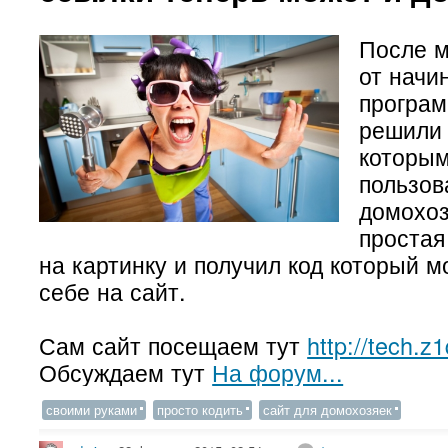
После 
от нач
програ
решили 
которы
пользов
домохоз
простая
на картинку и получил код который м
себе на сайт.
Сам сайт посещаем тут
http://tech.z1
Обсуждаем тут
На форум...
своими руками
просто кодить
сайт для домохозяек