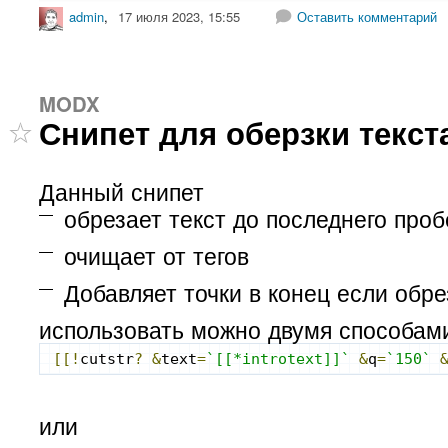
admin
,
17 июля 2023, 15:55
Оставить комментарий
MODX
Снипет для оберзки текст
Данный снипет
обрезает текст до последнего про
очищает от тегов
Добавляет точки в конец если обр
использовать можно двумя способам
[[!
cutstr
?
&
text
=
`[[*introtext]]`
&
q
=
`150`
или