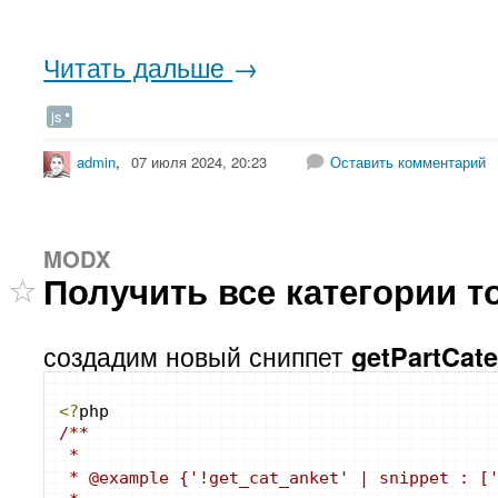
Читать дальше
→
js
admin
,
07 июля 2024, 20:23
Оставить комментарий
MODX
Получить все категории т
создадим новый сниппет
getPartCate
<?
php
/**
 * 
 * @example {'!get_сat_anket' | snippet : [