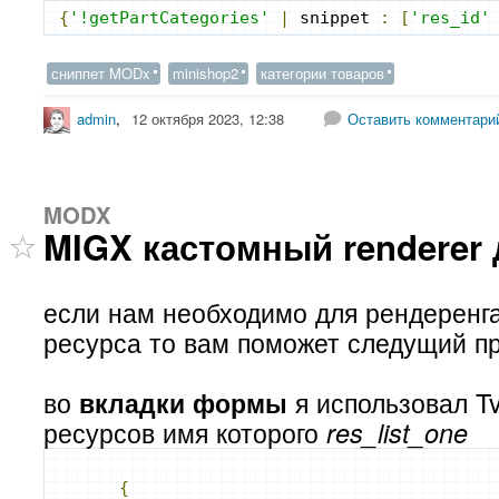
{
'!getPartCategories'
|
 snippet 
:
[
'res_id'
сниппет MODx
minishop2
категории товаров
admin
,
12 октября 2023, 12:38
Оставить комментари
MODX
MIGX кастомный renderer 
если нам необходимо для рендеренга 
ресурса то вам поможет следущий п
во
я использовал T
вкладки формы
ресурсов имя которого
res_list_one
{