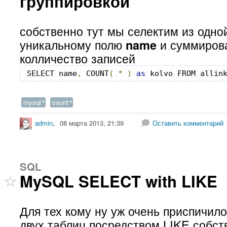
группировкой
собственно тут мы селектим из одно
уникальному полю
и суммирова
name
колличество записей
SELECT name
,
 COUNT
(
*
)
as
 kolvo FROM allin
mysql
count
admin
,
08 марта 2013, 21:39
Оставить комментарий
SQL
MySQL SELECT with LIKE
Для тех кому ну уж очень приспичило
двух таблиц посредством LIKE собст