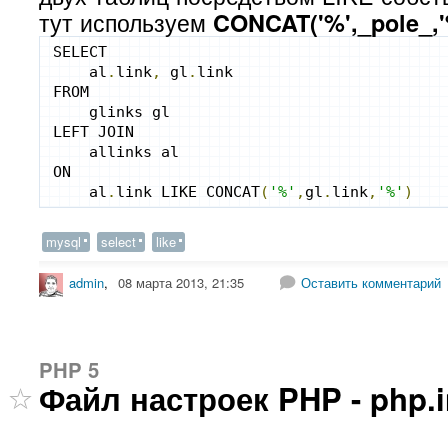
тут используем
CONCAT('%',_pole_,'
SELECT 
    al
.
link
,
 gl
.
link  
FROM 
    glinks gl 
LEFT JOIN 
    allinks al 
ON 
    al
.
link LIKE CONCAT
(
'%'
,
gl
.
link
,
'%'
)
mysql
select
like
admin
,
08 марта 2013, 21:35
Оставить комментарий
PHP 5
Файл настроек PHP - php.in