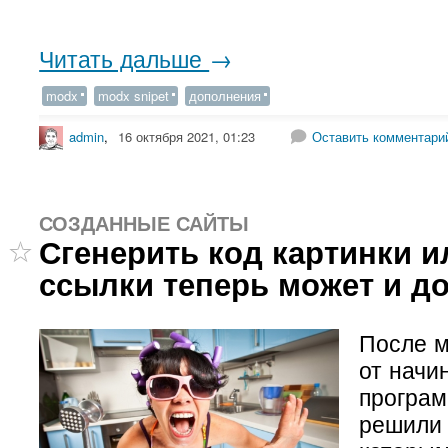
Читать дальше
→
modx
modx snipet
дополнения
admin
,
16 октября 2021, 01:23
Оставить комментари
СОЗДАННЫЕ САЙТЫ
Сгенерить код картинки и
ссылки теперь может и д
После 
от нач
програ
решили 