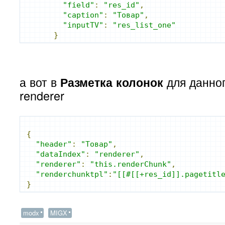
"field"
:
"res_id"
,
"caption"
:
"Товар"
,
"inputTV"
:
"res_list_one"
}
а вот в
для данног
Разметка колонок
renderer
{
"header"
:
"Товар"
,
"dataIndex"
:
"renderer"
,
"renderer"
:
"this.renderChunk"
,
"renderchunktpl"
:
"[[#[[+res_id]].pagetitl
}
modx
MIGX