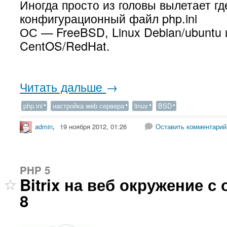
Иногда просто из головы вылетает гд
конфигурационный файл php.ini
ОС — FreeBSD, Linux Debian/ubuntu 
CentOS/RedHat.
Читать дальше
→
php.ini
настройка web сервера
linux
BSD
admin
,
19 ноября 2012, 01:26
Оставить комментарий
PHP 5
Bitrix на веб окружение с
8