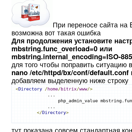
При переносе сайта на 
возможна вот такая ошибка
Для продолжения установите наст
mbstring.func_overload=0 или
mbstring.internal_encoding=ISO-885
для того чтобы поправить ситуацию 
nano /etc/httpd/bx/conf/default.conf
добавляем выделенную ниже строку
<
Directory
/
home
/
bitrix
/
www
/>
            ...
                php_admin_value mbstring.fu
            ...
</
Directory
>
тут показана совсем стандартная кон