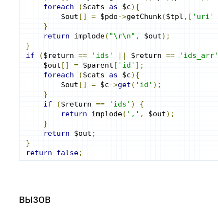
foreach
(
$cats 
as
 $c
){
        $out
[]
=
 $pdo
->
getChunk
(
$tpl
,[
'uri'
}
return
 implode
(
"\r\n"
,
 $out
);
}
if
(
$return 
==
'ids'
||
 $return 
==
'ids_arr
    $out
[]
=
 $parent
[
'id'
];
foreach
(
$cats 
as
 $c
){
        $out
[]
=
 $c
->
get
(
'id'
);
}
if
(
$return 
==
'ids'
)
{
return
 implode
(
','
,
 $out
);
}
return
 $out
;
}
return
false
;
вызов