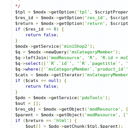
 * 
*/
$tpl 
=
 $modx
->
getOption
(
'tpl'
,
 $scriptPrope
$res_id 
=
 $modx
->
getOption
(
'res_id'
,
 $scrip
$return 
=
 $modx
->
getOption
(
'return'
,
 $scrip
if
(
$res_id 
==
0
)
{
return
false
;
}
$modx
->
getService
(
'miniShop2'
);
$q 
=
 $modx
->
newQuery
(
'msCategoryMember'
);
$q
->
leftJoin
(
'modResource'
,
'R'
,
'R.id = ms
$q
->
select
([
'`R`.`id`'
,
'`R`.`pagetitle`'
,
$q
->
where
([
'`msCategoryMember`.`product_id`
$cats 
=
 $modx
->
getIterator
(
'msCategoryMembe
if
(
$cats 
==
null
)
{
return
false
;
}
$pdo 
=
 $modx
->
getService
(
'pdoTools'
);
$out 
=
[];
$res_obj 
=
 $modx
->
getObject
(
'modResource'
,
$parent 
=
 $modx
->
getObject
(
'modResource'
,
[
if
(
$return 
==
'html'
)
{
    $out
[]
=
 $pdo
->
getChunk
(
$tpl
,
$parent
);