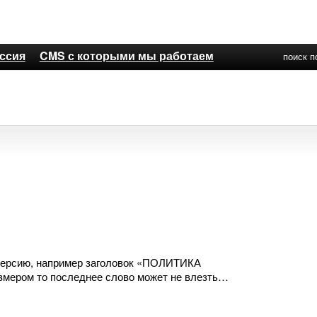
ссия
CMS с которыми мы работаем
поиск п
 версию, например заголовок «ПОЛИТИКА
ром то последнее слово может не влезть…