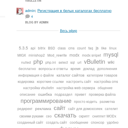
VBULLETIN
admin
:
Регистрация в белых каталогах бесплатно
4
BLOG BY ADMIN
Весь эфир
5.3.5
js
api
bitrix
BSD
class
cms
count
faq
like
linux
mysql
modx
MIGX
minishop2
Mod_rewrite
modx snipet
php
vBulletin
wiki
nulled
php.ini
select
sql
url
бесплатно
вопросы и ответы
время
доклад
дополнения
каталог сайтов
информация о файле
категории товаров
кодировка
короткие ссылки
настроить сайт
настройка cms
настройка vbulletin
настройка web сервера
общение
ошибка
описание
подраздел
привет
проверка файла
программирование
просто кодить
разметка
сайт
реклама
редирект
сайт для домохозяек
сателит
скачать
своими руками
сео
скрипт
сниппет MODx
созданный сайт
создать сайт
сообщение
спонсор
удобно