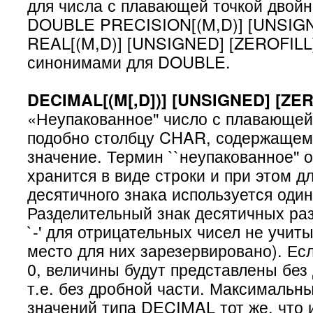
для числа с плавающей точкой двойн
DOUBLE PRECISION[(M,D)] [UNSIGN
REAL[(M,D)] [UNSIGNED] [ZEROFILL
синонимами для DOUBLE.
DECIMAL[(M[,D])] [UNSIGNED] [ZER
«Неупакованное'' число с плавающей
подобно столбцу CHAR, содержаще
значение. Термин ``неупакованное'' о
хранится в виде строки и при этом д
десятичного знака используется один
Разделительный знак десятичных раз
`-' для отрицательных чисел не учит
место для них зарезервировано). Ес
0, величины будут представлены без 
т.е. без дробной части. Максимальн
значений типа DECIMAL тот же, что