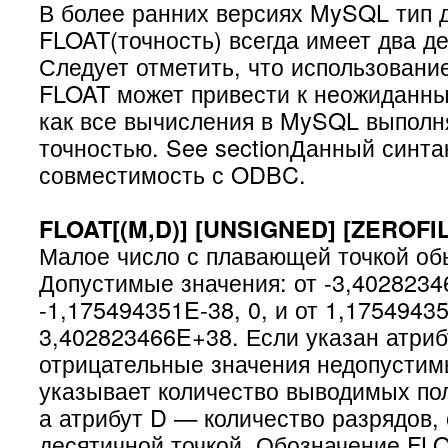
В более ранних версиях MySQL тип 
FLOAT(точность) всегда имеет два д
Следует отметить, что использовани
FLOAT может привести к неожиданны
как все вычисления в MySQL выполн
точностью. See sectionДанный синта
совместимость с ODBC.
FLOAT[(M,D)] [UNSIGNED] [ZEROFIL
Малое число с плавающей точкой об
Допустимые значения: от -3,402823
-1,175494351E-38, 0, и от 1,1754943
3,402823466E+38. Если указан атр
отрицательные значения недопустим
указывает количество выводимых по
а атрибут D — количество разрядов,
десятичной точкой. Обозначение FLO