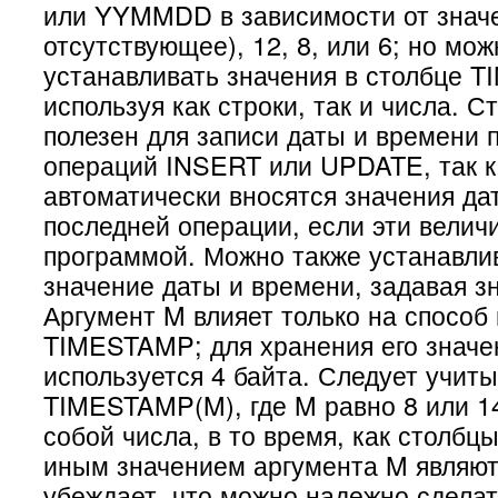
или YYMMDD в зависимости от значе
отсутствующее), 12, 8, или 6; но мо
устанавливать значения в столбце 
используя как строки, так и числа.
полезен для записи даты и времени 
операций INSERT или UPDATE, так к
автоматически вносятся значения да
последней операции, если эти велич
программой. Можно также устанавли
значение даты и времени, задавая з
Аргумент M влияет только на способ
TIMESTAMP; для хранения его значе
используется 4 байта. Следует учиты
TIMESTAMP(M), где M равно 8 или 1
собой числа, в то время, как столб
иным значением аргумента M являют
убеждает, что можно надежно сделат