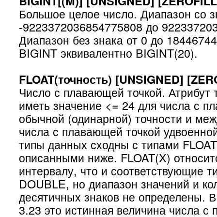
BIGINT[(M)] [UNSIGNED] [ZEROFILL
Большое целое число. Диапазон со з
-9223372036854775808 до 92233720
Диапазон без знака от 0 до 1844674
BIGINT эквивалентно BIGINT(20).
FLOAT(точность) [UNSIGNED] [ZER
Число с плавающей точкой. Атрибут 
иметь значение <= 24 для числа с п
обычной (одинарной) точности и меж
числа с плавающей точкой удвоенной
типы данных сходны с типами FLOA
описанными ниже. FLOAT(X) относитс
интервалу, что и соответствующие т
DOUBLE, но диапазон значений и ко
десятичных знаков не определены. 
3.23 это истинная величина числа с