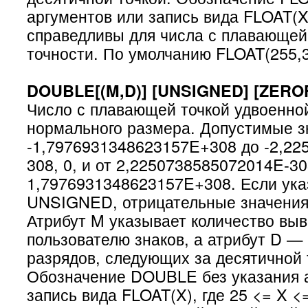
аргументов или запись вида FLOAT(X
справедливы для числа с плавающей
точности. По умолчанию FLOAT(255,
DOUBLE[(M,D)] [UNSIGNED] [ZEROF
Число с плавающей точкой удвоенно
нормального размера. Допустимые з
-1,7976931348623157E+308 до -2,22
308, 0, и от 2,2250738585072014E-30
1,7976931348623157E+308. Если ука
UNSIGNED, отрицательные значения
Атрибут M указывает количество вы
пользователю знаков, а атрибут D —
разрядов, следующих за десятичной 
Обозначение DOUBLE без указания 
запись вида FLOAT(X), где 25 <= X 